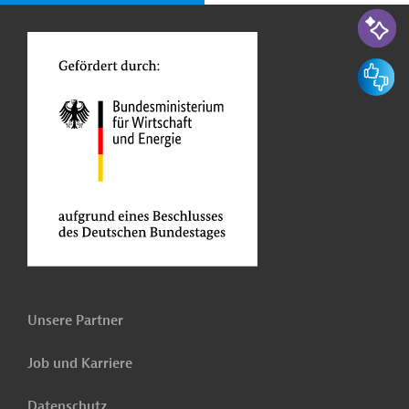
o
KI-Suc
Feedbac
Unsere Partner
Job und Karriere
Datenschutz