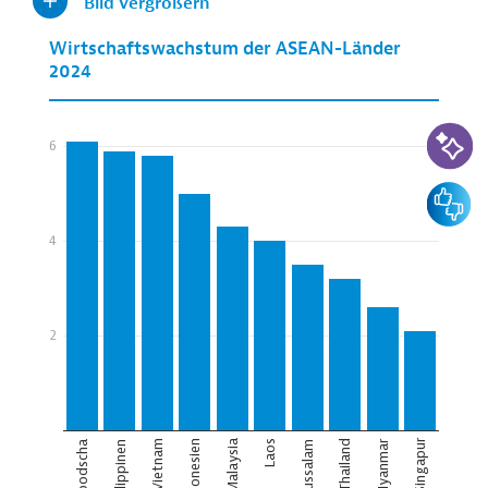
Bild vergrößern
KI-Suc
Feedbac