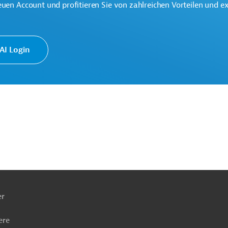
euen Account und profitieren Sie von zahlreichen Vorteilen und e
I Login
ach
ben
er
ere