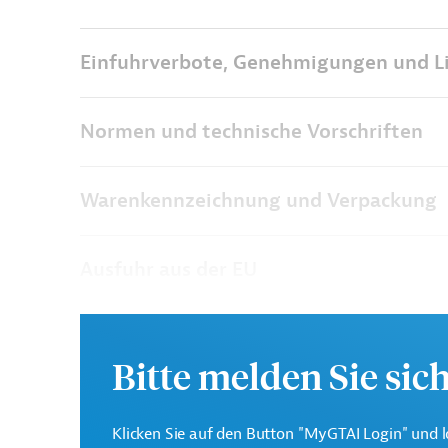
Einfuhrverbote, Genehmigungen und L
Normen und technische Vorschriften
Warenkennzeichnung und Verpackung
Ausfuhr aus der EU
Bitte melden Sie sic
Klicken Sie auf den Button "MyGTAI Login" und l