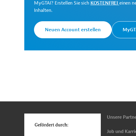
MyGTAI? Erstellen Sie sich
KOSTENFREI
einen n
Inhalten.
Neuen Account erstellen
MyGTA
n
Kontakt
...
o
Unsere Partn
Job und Karri