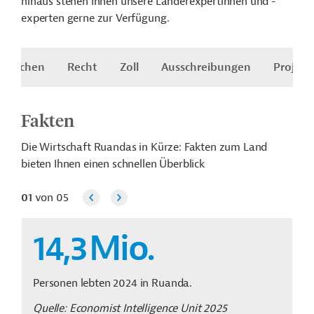
hinaus stehen Ihnen unsere Länderexpertinnen und -
experten gerne zur Verfügung.
Branchen
Recht
Zoll
Ausschreibungen
Projekt
Fakten
Die Wirtschaft Ruandas in Kürze: Fakten zum Land
bieten Ihnen einen schnellen Überblick
01
von
05
14,3
Mio.
Personen lebten 2024 in Ruanda.
Quelle: Economist Intelligence Unit 2025