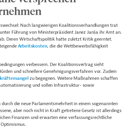
ernehmen
rswechsel: Nach langwierigen Koalitionsverhandlungen trat
 unter Führung von Ministerpräsident
Janez Janša
ihr Amt an.
b. Deren Wirtschaftspolitik hatte zuletzt Kritik geerntet.
steigende
Arbeitskosten
, die die Wettbewerbsfähigkeit
bedingungen verbessern. Der Koalitionsvertrag sieht
r Hürden und schnellere Genehmigungsverfahren vor. Zudem
kräftemangel
zu begegnen. Weitere Maßnahmen schaffen
 Automatisierung und sollen Infrastruktur- sowie
n durch die neue Parlamentsmehrheit in einem sogenannten
sene, aber noch nicht in Kraft getretene Gesetz ist allerdings
tlichen Finanzen und erwarten eine verfassungsrechtliche
l Optimismus.