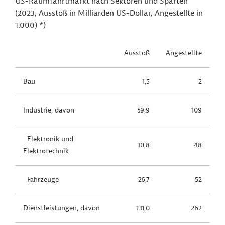
US-Raumfahrtmarkt nach Sektoren und Sparten
(2023, Ausstoß in Milliarden US-Dollar, Angestellte in
1.000) *)
Ausstoß
Angestellte
Bau
1,5
2
Industrie, davon
59,9
109
Elektronik und
30,8
48
Elektrotechnik
Fahrzeuge
26,7
52
Dienstleistungen, davon
131,0
262