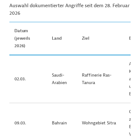
Auswahl dokumentierter Angriffe seit dem 28. Februar
2026
Datum
(jeweils
Land
Ziel
Beme
2026)
Angri
Kerns
Saudi-
Raffinerie Ras-
02.03.
arabi
Arabien
Tanura
und e
Expor
Größt
zivil
09.03.
Bahrain
Wohngebiet Sitra
Bahra
Verle