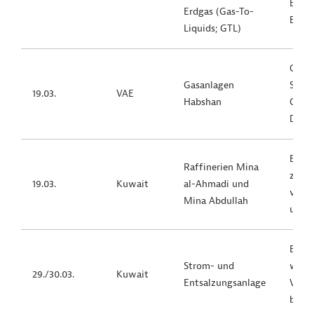
Expo
Erdgas (Gas-To-
Erlös
Liquids; GTL)
Große
Gasanlagen
Schlü
19.03.
VAE
Habshan
Gasve
Dhab
Bedeu
Raffinerien Mina
zwei 
19.03.
Kuwait
al-Ahmadi und
von K
Mina Abdullah
und 
Beson
Strom- und
weil k
29./30.03.
Kuwait
Entsalzungsanlage
Verso
betro