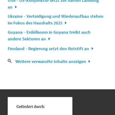
USA - US-Konjunktur setzt zur harten Landung
an
Ukraine - Verteidigung und Wiederaufbau stehen
im Fokus des Haushalts 2025
Guyana - Erdölboom in Guyana treibt auch
andere Sektoren an
Finnland - Regierung setzt den Rotstift an
Weitere verwandte Inhalte anzeigen
n
Kontakt
...
o