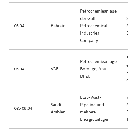
Petrochemieanlage
der Gulf
Strat
05.04.
Bahrain
Petrochemical
Anlag
Industries
Dünge
Company
Bedeu
Petrochemieanlage
einem
05.04.
VAE
Borouge, Abu
Petro
Dhabi
der V
East-West-
Vorfa
Saudi-
Pipeline und
Ausw
08./09.04
Arabien
mehrere
Förde
Energieanlagen
Trans