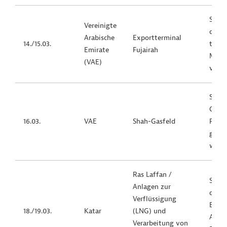
Strat
Vereinigte
dort 
Arabische
Exportterminal
14./15.03.
tägli
Emirate
Fujairah
Murb
(VAE)
verla
Schwe
Gasin
16.03.
VAE
Shah-Gasfeld
Feld 
größt
welt
Ras Laffan /
Schwe
Anlagen zur
dokum
Verflüssigung
Einze
18./19.03.
Katar
(LNG) und
Ausfä
Verarbeitung von