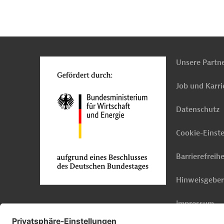
n
Kontakt
...
o
Unsere Partn
Job und Karri
Datenschutz
Cookie-Einst
Barrierefreihe
Hinweisgebe
Impressum