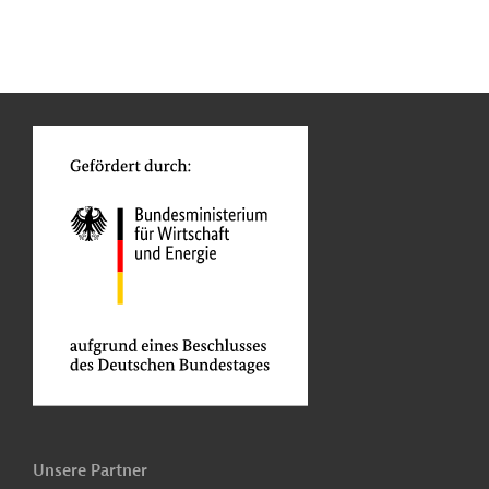
n
Kontakt
...
o
Unsere Partner