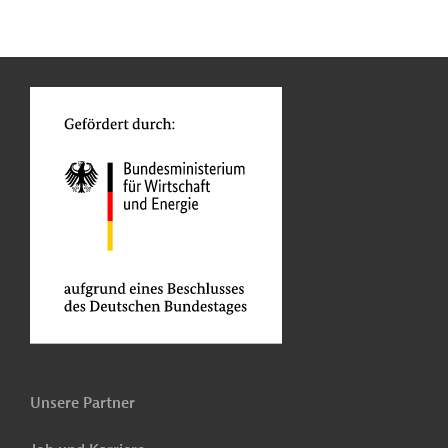
n
Kontakt
...
o
Unsere Partner