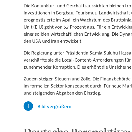
Die Konjunktur- und Geschäftsaussichten bleiben tro
Investitionen in Bergbau, Tourismus, Landwirtschaft 
prognostizierte im April ein Wachstum des Bruttoinla
Unit (EIU) geht von 5,7 Prozent aus. Für ein Entwic
einer soliden wirtschaftlichen Entwicklung. Die Dyna
den USA und Iran entwickelt.
Die Regierung unter Präsidentin Samia Suluhu Hassan
verschärfte sie die Local-Content-Anforderungen fü
zunehmender Korruption. Dies erhöht die Unsicherhei
Zudem steigen Steuern und Zölle. Die Finanzbehörde 
im formellen Sektor konsequent durch. Für neue Mar
und steigenden Abgaben den Einstieg.
Bild vergrößern
Deutsche Perspektive: