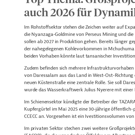
auch 2026 für Dynami
Im Rohstoffsektor stehen die Zeichen weiter auf Exp
die Nyanzaga‑Goldmine von Perseus Mining und die 
sollen ab 2027 in Produktion gehen. Bereits länger 
der nahegelegenen Kohlevorkommen in Mchuchuma im 
beiden Vorhaben könnte laut tansanischer Investiti
Zudem befinden sich mehrere Infrastrukturvorhaben i
von Daressalam aus das Land in West-Ost-Richtung du
neuen Küstenstraße eine zentrale Rolle. Sie soll Da
wurde das Wasserkraftwerk Julius Nyerere mit einer
Im Schienensektor kündigte der Betreiber der TAZ
Kupfergürtel im Mai 2025 eine 30‑jährige öffentlich-
CCECC an. Vorgesehen ist ein Ivestitionsvolumen von 
Im privaten Sektor stechen zwei weitere Großprojekte 