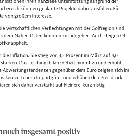
nisationen ihre finanzielle Unterstützung aufgrund der
urbereich könnten geplante Projekte daher ausfallen. Für
kte von großem Interesse.
 Die wirtschaftlichen Verflechtungen mit der Golfregion sind
 aus dem Nahen Osten könnten zurückgehen. Auch steigen Öl-
toffknappheit.
 die Inflation. Sie stieg von 3,2 Prozent im März auf 4,0
rstärken. Das Leistungsbilanzdefizit nimmt zu und erhöht
ste Abwertungstendenzen gegenüber dem Euro zeigten sich im
isiken verteuern Importgüter und erhöhen den Preisdruck
en sich daher verstärkt auf kleinere, kurzfristig
nnoch insgesamt positiv