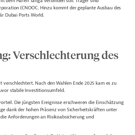
mit dem Hafen Tanga verbinden soll. Träger sind
Corporation (CNOOC. Hinzu kommt der geplante Ausbau des
r Dubai Ports World.
g: Verschlechterung des
etzt verschlechtert. Nach den Wahlen Ende 2025 kam es zu
uvor stabile Investitionsumfeld.
tvorteil. Die jüngsten Ereignisse erschweren die Einschätzung
age dank der hohen Präsenz von Sicherheitskräften unter
it die Anforderungen an Risikoabsicherung und