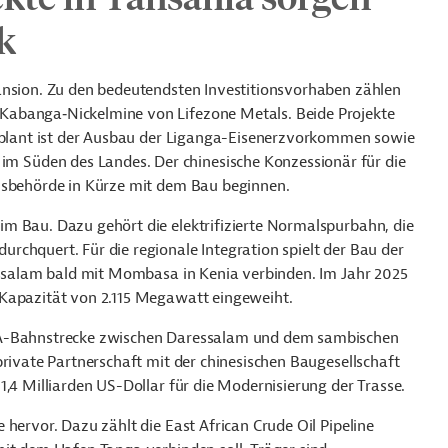
k
ansion. Zu den bedeutendsten Investitionsvorhaben zählen
Kabanga‑Nickelmine von Lifezone Metals. Beide Projekte
geplant ist der Ausbau der Liganga-Eisenerzvorkommen sowie
Süden des Landes. Der chinesische Konzessionär für die
onsbehörde in Kürze mit dem Bau beginnen.
m Bau. Dazu gehört die elektrifizierte Normalspurbahn, die
rchquert. Für die regionale Integration spielt der Bau der
ressalam bald mit Mombasa in Kenia verbinden. Im Jahr 2025
 Kapazität von 2.115 Megawatt eingeweiht.
ARA-Bahnstrecke zwischen Daressalam und dem sambischen
private Partnerschaft mit der chinesischen Baugesellschaft
1,4 Milliarden US-Dollar für die Modernisierung der Trasse.
hervor. Dazu zählt die East African Crude Oil Pipeline