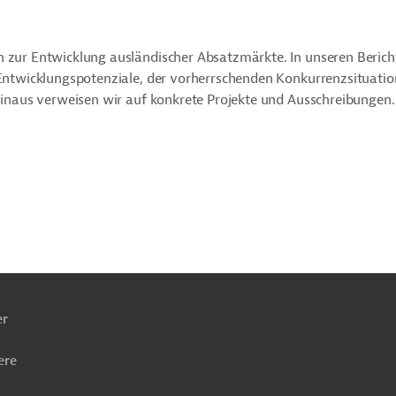
n zur Entwicklung ausländischer Absatzmärkte. In unseren Berich
r Entwicklungspotenziale, der vorherrschenden Konkurrenzsituati
 hinaus verweisen wir auf konkrete Projekte und Ausschreibungen.
ach
ben
er
ere