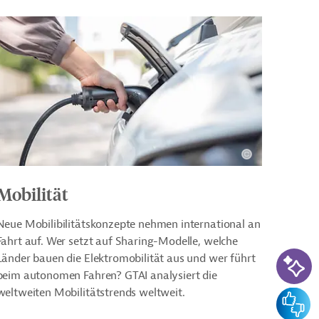
Mobilität
Neue Mobilibilitätskonzepte nehmen international an
Fahrt auf. Wer setzt auf Sharing-Modelle, welche
KI-Su
Länder bauen die Elektromobilität aus und wer führt
beim autonomen Fahren? GTAI analysiert die
weltweiten Mobilitätstrends weltweit.
Feedba