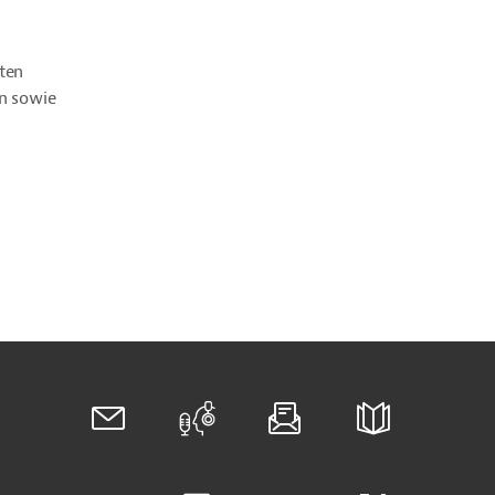
ten
on sowie