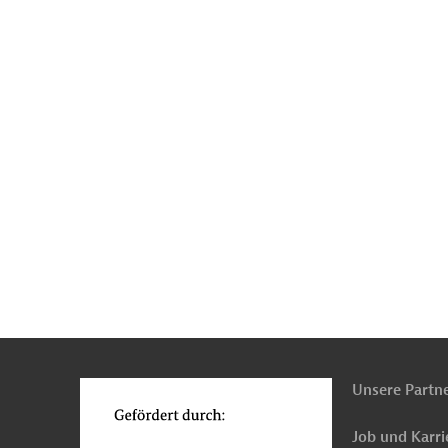
n
Kontakt
...
o
Unsere Partn
Job und Karri