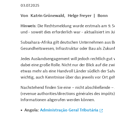
03.07.2025
Von
Katrin Grünewald,
Helge Freyer
|
Bonn
Hinweis
: Die Rechtsmeldung wurde erstmals am 9. Se
und - soweit dies erforderlich war - aktualisiert im Ju
Subsahara-Afrika gilt deutschen Unternehmen aus Br
Gesundheitswesen, Infrastruktur oder Bau als Zukun
Jedes Auslandsengagement will jedoch rechtlich gut v
dabei eine große Rolle. Nicht nur der Blick auf die 
etwas mehr als eine Handvoll Länder südlich der S
wichtig, auch Kenntnisse über das jeweils vor Ort ge
Nachstehend finden Sie eine
–
nicht abschließende
–
(revenue authorities/directions générales des impôts)
Informationen abgerufen werden können.
Angola:
Administração Geral Tributária