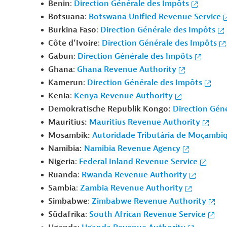
Benin
:
Direction Générale des Impôts
Botsuana
:
Botswana Unified Revenue Service
Burkina Faso
:
Direction Générale des Impôts
Côte d’Ivoire
:
Direction Générale des Impôts
Gabun
:
Direction Générale des Impôts
Ghana
:
Ghana Revenue Authority
Kamerun
:
Direction Générale des Impôts
Kenia
:
Kenya Revenue Authority
Demokratische Republik Kongo:
Direction Gén
Mauritius:
Mauritius Revenue Authority
Mosambik:
Autoridade Tributária de Moçambi
Namibia:
Namibia Revenue Agency
Nigeria
:
Federal Inland Revenue Service
Ruanda
:
Rwanda Revenue Authority
Sambia
:
Zambia Revenue Authority
Simbabwe
:
Zimbabwe Revenue Authority
Südafrika
:
South African Revenue Service