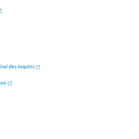
éral des Impôts
que