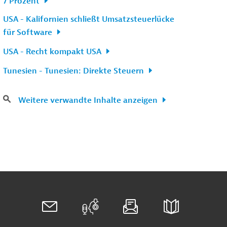
7 Prozent
USA - Kalifornien schließt Umsatzsteuerlücke
für Software
USA - Recht kompakt USA
Tunesien - Tunesien: Direkte Steuern
Weitere verwandte Inhalte anzeigen