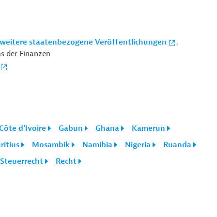
eitere staatenbezogene Veröffentlichungen
,
s der Finanzen
Côte d'Ivoire
Gabun
Ghana
Kamerun
itius
Mosambik
Namibia
Nigeria
Ruanda
Steuerrecht
Recht