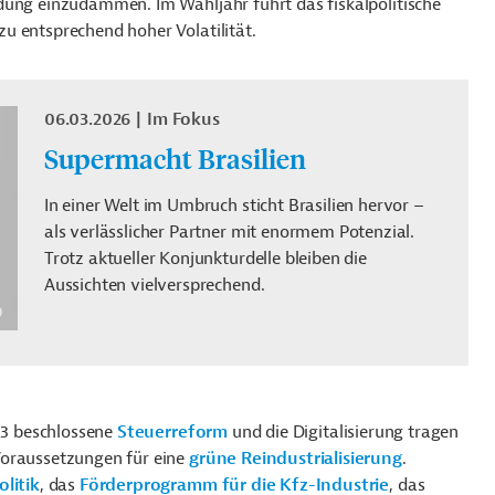
dung einzudämmen. Im Wahljahr führt das fiskalpolitische
u entsprechend hoher Volatilität.
06.03.2026
Im Fokus
Supermacht Brasilien
In einer Welt im Umbruch sticht Brasilien hervor –
als verlässlicher Partner mit enormem Potenzial.
Trotz aktueller Konjunkturdelle bleiben die
Aussichten vielversprechend.
023 beschlossene
Steuerreform
und die Digitalisierung tragen
Voraussetzungen für eine
grüne Reindustrialisierung
.
litik
, das
Förderprogramm für die Kfz-Industrie
, das