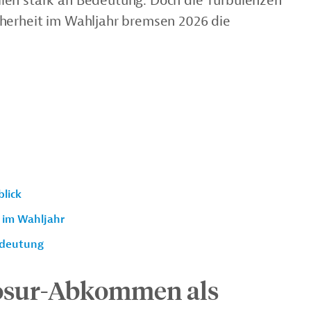
ien stark an Bedeutung. Doch die Turbulenzen
cherheit im Wahljahr bremsen 2026 die
lick
 im Wahljahr
edeutung
sur-Abkommen als