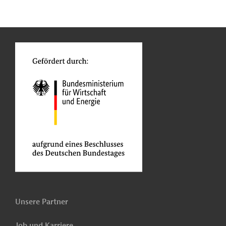
n
Kontakt
...
o
Unsere Partner
Job und Karriere