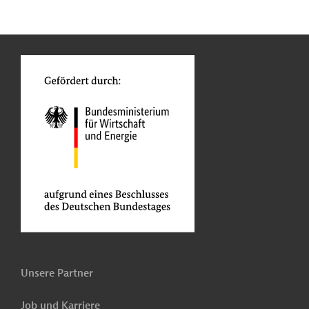
n
Kontakt
...
o
Unsere Partner
Job und Karriere