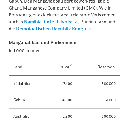
Gabun. Den Manganabbau dort bewerkstelligt die
Ghana Manganese Company Limited (GMC).
Wie
in
Botsuana
gibt es kleinere, aber relevante Vorkommen
auch in
Namibia
,
Côte d`Ivoire
, Burkina Faso und
der
Demokratischen Republik Kongo
.
Manganabbau und Vorkommen
In 1.000 Tonnen
*)
Land
2024
Reserven
Südafrika
7.400
560.000
Gabun
4.600
61.000
Australien
2.800
500.000