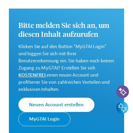
von mehr als 33 Milliarden US-Dollar
.
Indien strebt Wandel der
Bitte melden Sie sich an, um
Wirtschaftsstruktur an
diesen Inhalt aufzurufen
Attraktives Investitionsklima zieht
Klicken Sie auf den Button "MyGTAI Login"
ausländische Geldgeber an
und loggen Sie sich mit Ihrer
Benutzererkennung ein. Sie haben noch keinen
Zugang zu MyGTAI? Erstellen Sie sich
Kontaktadressen
KOSTENFREI
einen neuen Account und
profitieren Sie von zahlreichen Vorteilen und
KI-Suc
exklusiven Inhalten.
Feedbac
Neuen Account erstellen
MyGTAI Login