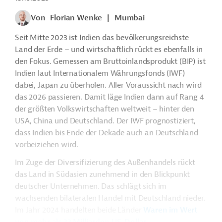
Von
Florian Wenke
|
Mumbai
Seit Mitte 2023 ist Indien das bevölkerungsreichste
Land der Erde – und wirtschaftlich rückt es ebenfalls in
den Fokus. G
emessen am Bruttoinlandsprodukt (BIP) ist
Indien laut Internationalem Währungsfonds (IWF)
dabei, Japan zu überholen. Aller Voraussicht nach wird
das 2026 passieren. Damit läge Indien dann auf Rang 4
der größten Volkswirtschaften weltweit – hinter den
USA, China und Deutschland
. Der IWF prognostiziert,
dass Indien bis Ende der Dekade auch an Deutschland
vorbeiziehen wird.
Im Zuge der Diversifizierung des Außenhandels rückt
das Land in Südasien zunehmend in den Blickpunkt
deutscher Unternehmen. Das schlägt sich im
wachsenden bilateralen Handel mit Deutschland nieder.
Im Jahr 2024 handelten beide Länder
Waren im Wert