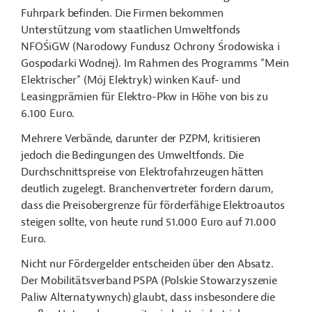
Fuhrpark befinden.
Die Firmen bekommen
Unterstützung vom staatlichen Umweltfonds
NFO
ŚiGW
(
Narodowy Fundusz Ochrony Środowiska i
Gospodarki Wodnej
). Im Rahmen des Programms
"Mein
Elektrischer"
(M
ój Elektr
yk) winken Kauf- und
Leasingprämien für Elektro-Pkw in Höhe von bis zu
6.100 Euro.
Mehrere Verbände, darunter der PZPM, kritisieren
jedoch die Bedingungen des Umweltfonds. Die
Durchschnittspreise von Elektrofahrzeugen hätten
deutlich zugelegt. Branchenvertreter fordern darum,
dass die Preisobergrenze für förderfähige Elektroautos
steigen sollte, von heute rund 51.000 Euro auf 71.000
Euro.
Nicht nur Fördergelder entscheiden über den Absatz.
Der Mobilitätsverband PSPA (Polskie Stowarzyszenie
Paliw Alternatywnych) glaubt, dass insbesondere die