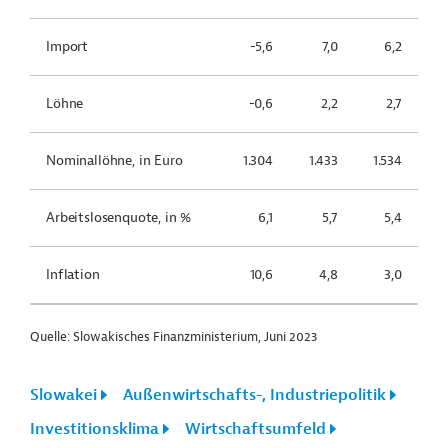
Import
-5,6
7,0
6,2
Löhne
-0,6
2,2
2,7
Nominallöhne, in Euro
1.304
1.433
1.534
Arbeitslosenquote, in %
6,1
5,7
5,4
Inflation
10,6
4,8
3,0
Quelle: Slowakisches Finanzministerium, Juni 2023
Slowakei
Außenwirtschafts-, Industriepolitik
Investitionsklima
Wirtschaftsumfeld