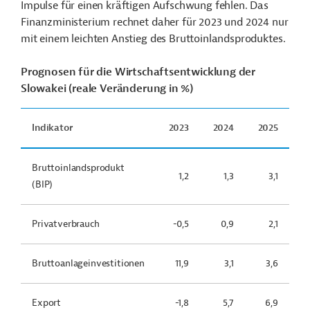
Impulse für einen kräftigen Aufschwung fehlen. Das
Finanzministerium rechnet daher für 2023 und 2024 nur
mit einem leichten Anstieg des Bruttoinlandsproduktes.
Prognosen für die Wirtschaftsentwicklung der
Slowakei (reale Veränderung in %)
Indikator
2023
2024
2025
Bruttoinlandsprodukt
1,2
1,3
3,1
(BIP)
Privatverbrauch
-0,5
0,9
2,1
Bruttoanlageinvestitionen
11,9
3,1
3,6
Export
-1,8
5,7
6,9