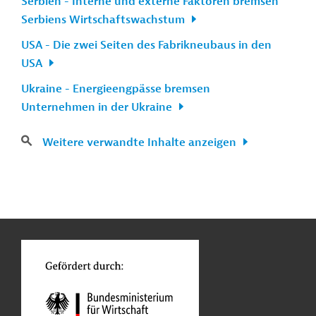
Serbien - Interne und externe Faktoren bremsen
Serbiens Wirtschaftswachstum
USA - Die zwei Seiten des Fabrikneubaus in den
USA
Ukraine - Energieengpässe bremsen
Unternehmen in der Ukraine
Weitere verwandte Inhalte anzeigen
n
Kontakt
...
o