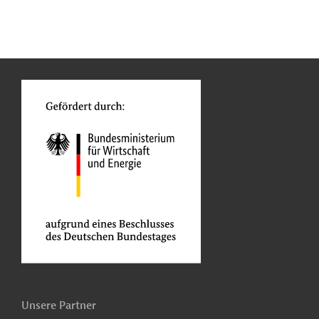
n
Kontakt
...
o
Unsere Partner