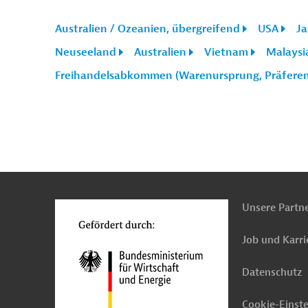
Australien / Ozeanien, übergreifend
USA
J
Neuseeland
Australien
Vietnam
Malaysi
Freihandelsabkommen (Warenursprung, Präfere
n
Kontakt
...
o
Unsere Partn
Job und Karri
Datenschutz
Cookie-Einst