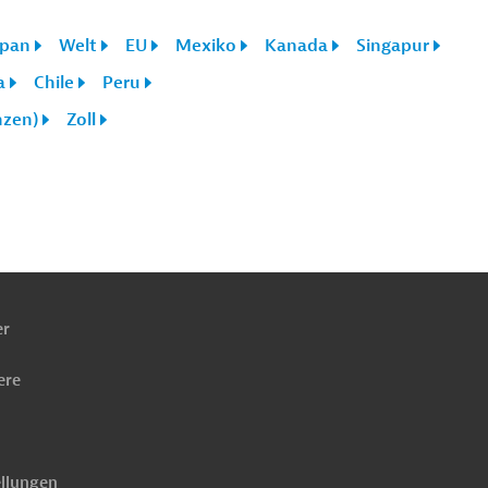
apan
Welt
EU
Mexiko
Kanada
Singapur
a
Chile
Peru
nzen)
Zoll
ach
ben
er
ere
ellungen