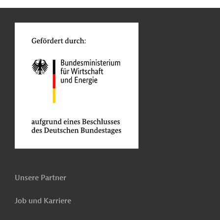
n
o
Unsere Partner
Job und Karriere