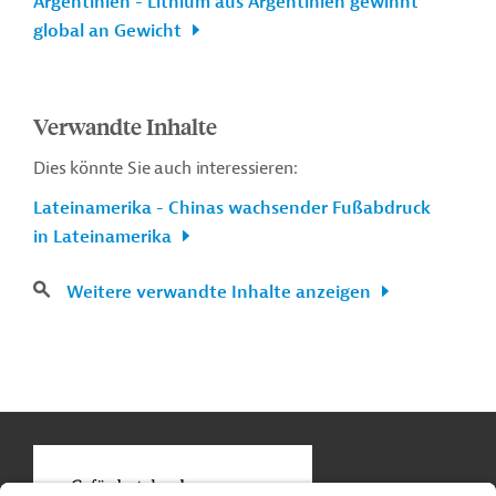
Argentinien - Lithium aus Argentinien gewinnt
global an Gewicht
Verwandte Inhalte
Dies könnte Sie auch interessieren:
Lateinamerika - Chinas wachsender Fußabdruck
in Lateinamerika
Weitere verwandte Inhalte anzeigen
n
Kontakt
...
o