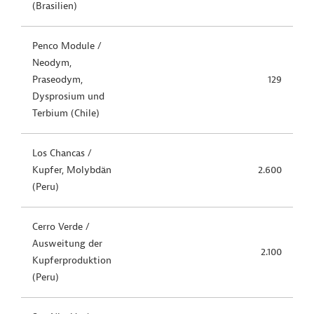
(Brasilien)
Penco Module /
Neodym,
Praseodym,
129
Dysprosium und
Terbium (Chile)
Los Chancas /
Kupfer, Molybdän
2.600
(Peru)
Cerro Verde /
Ausweitung der
2.100
Kupferproduktion
(Peru)