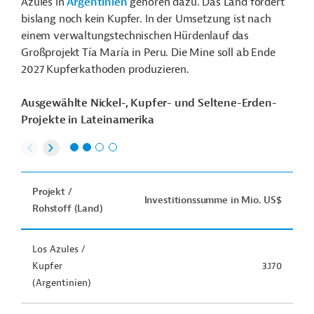
Azules in
Argentinien
gehören dazu. Das Land fördert
bislang noch kein Kupfer. In der Umsetzung ist nach
einem verwaltungstechnischen Hürdenlauf das
Großprojekt Tía María in Peru. Die Mine soll ab Ende
2027 Kupferkathoden produzieren.
Ausgewählte Nickel-, Kupfer- und Seltene-Erden-
Projekte in Lateinamerika
Projekt /
Investitionssumme in Mio. US$
Rohstoff (Land)
Los Azules /
Kupfer
3.170
(Argentinien)