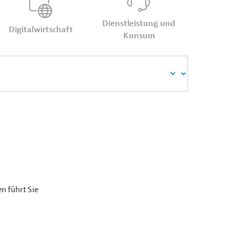
Dienst­leis­tung und
Digital­wirt­schaft
Konsum
n führt Sie