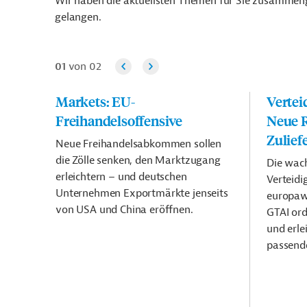
Wir haben die aktuellsten Themen für Sie zusammenge
gelangen.
01
von 02
Markets: EU-
Vertei
Freihandelsoffensive
Neue R
te
Zulief
kas.
Neue Freihandelsabkommen sollen
EU-
die Zölle senken, den Marktzugang
Die wac
ai
erleichtern – und deutschen
Verteidi
d
Unternehmen Exportmärkte jenseits
europaw
von USA und China eröffnen.
GTAI ord
und erle
passend