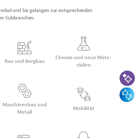
symbol und Sie gelangen zur entsprechenden
ren Subbranchen.
Chemie und neue Ma­te­
Bau und Bergbau
ria­lien
KI-Su
Feedba
Maschinen­bau und
Mobilität
Metall