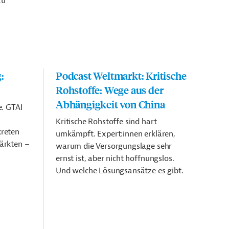
zu
:
Podcast Weltmarkt: Kritische
Der
Rohstoffe: Wege aus der
Wel
Abhängigkeit von China
noc
e. GTAI
Kritische Rohstoffe sind hart
Ein 
kreten
umkämpft. Expert:innen erklären,
verh
ärkten –
warum die Versorgungslage sehr
für 
ernst ist, aber nicht hoffnungslos.
Kost
Und welche Lösungsansätze es gibt.
Umf
zeig
die 
und 
gew