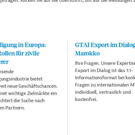
tragen. Klicken Sie auf die Überschrift, um auf die Meldungen 
digung in Europa:
GTAI Export im Dialog
ollen für zivile
Marokko
erer
Ihre Fragen. Unsere Expertis
Export im Dialog ist das 1:1-
hsende
Informationsformat bei kon
gungsindustrie bietet
Fragen zu internationalen M
eit neue Geschäftschancen.
individuell, vertraulich und
net wichtige Zielmärkte ein
kostenfrei.
ichtert die Suche nach
en Partnern.