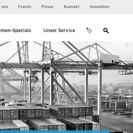
 uns
Events
Presse
Kontakt
Anmelden
Zu Invest
emen-Specials
Unser Service