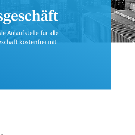
sgeschäft
e Anlaufstelle für alle
schäft kostenfrei mit