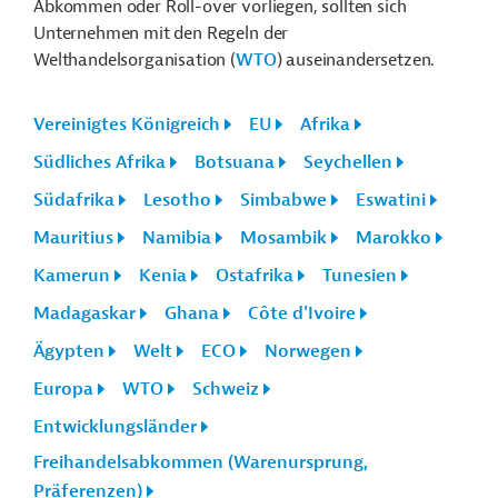
Abkommen oder Roll-over vorliegen, sollten sich
Unternehmen mit den Regeln der
Welthandelsorganisation (
WTO
) auseinandersetzen.
Vereinigtes Königreich
EU
Afrika
Südliches Afrika
Botsuana
Seychellen
Südafrika
Lesotho
Simbabwe
Eswatini
Mauritius
Namibia
Mosambik
Marokko
Kamerun
Kenia
Ostafrika
Tunesien
Madagaskar
Ghana
Côte d'Ivoire
Ägypten
Welt
ECO
Norwegen
Europa
WTO
Schweiz
Entwicklungsländer
Freihandelsabkommen (Warenursprung,
Präferenzen)