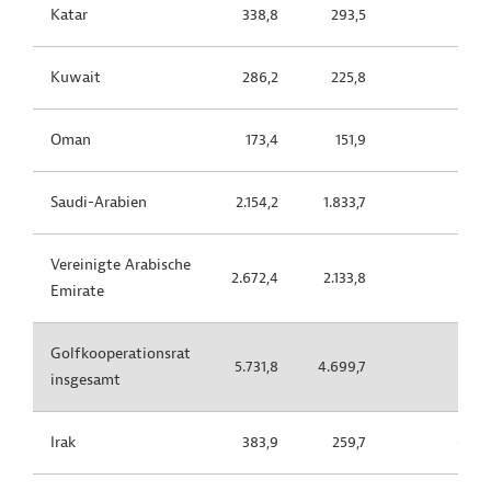
Katar
338,8
293,5
-13,4
Kuwait
286,2
225,8
-21,1
Oman
173,4
151,9
-12,4
Saudi-Arabien
2.154,2
1.833,7
-14,9
Vereinigte Arabische
2.672,4
2.133,8
-20,2
Emirate
Golfkooperationsrat
5.731,8
4.699,7
-18,0
insgesamt
Irak
383,9
259,7
-32,4