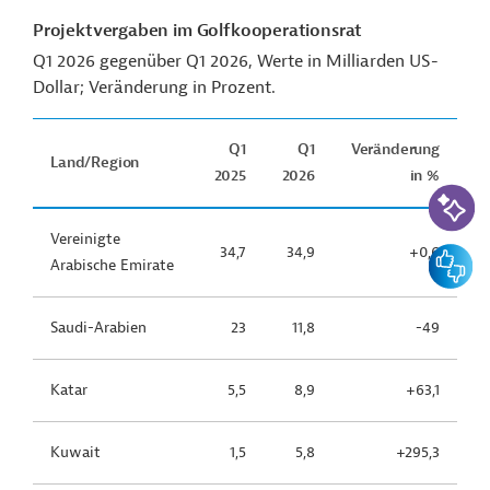
Projektvergaben im Golfkooperationsrat
Q1 2026 gegenüber Q1 2026, Werte in Milliarden US-
Dollar; Veränderung in Prozent.
Q1
Q1
Veränderung
Land/Region
2025
2026
in %
KI-Suc
Vereinigte
34,7
34,9
+0,6
Feedbac
Arabische Emirate
Saudi-Arabien
23
11,8
-49
Katar
5,5
8,9
+63,1
Kuwait
1,5
5,8
+295,3