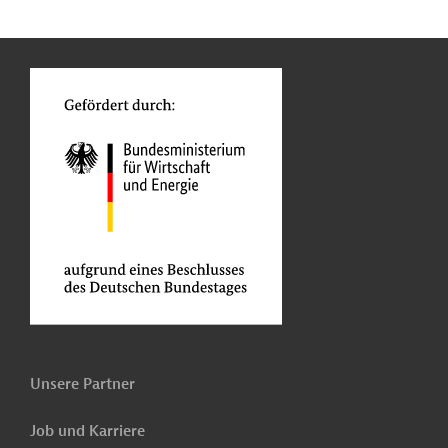
n
Kontakt
...
o
Unsere Partner
Job und Karriere