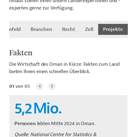
hinaus stehen Ihnen unsere Länderexpertinnen und -
experten gerne zur Verfügung.
ftsumfeld
Branchen
Recht
Zoll
Projekte
Fakten
Die Wirtschaft des Oman in Kürze: Fakten zum Land
bieten Ihnen einen schnellen Überblick.
01
von
05
5,2
Mio.
Personen
lebten Mitte 2024 in Oman.
Quelle: National Centre for Statistics &