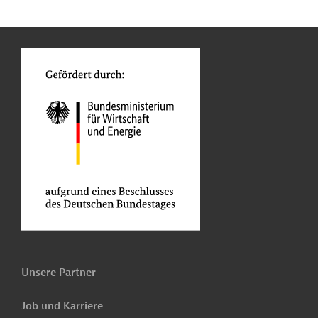
n
Kontakt
...
o
Unsere Partner
Job und Karriere